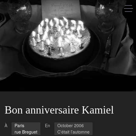
Saison après saison
A propos
Les gens
Les lieux
Bon anniversaire Kamiel
À
Paris
En
October 2006
rue Breguet
C'était l’automne