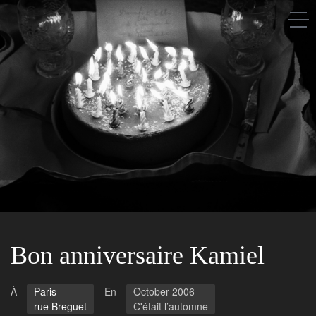
Saison après saison
A propos
Les gens
Les lieux
Bon anniversaire Kamiel
À
Paris
En
October 2006
rue Breguet
C'était l’automne