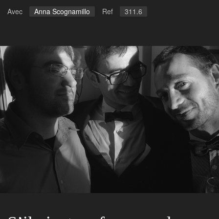
Avec
Anna Scognamillo
Ref
311.6