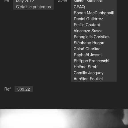
En
May 2012
Avec
Michel Maffesoli
C'était le printemps
CEAQ
Ronan MacDubhghaill
Daniel Gutiérrez
Emilie Coutant
Vincenzo Susca
Panagiotis Christias
Stéphane Hugon
Chloé Charliac
Raphaël Josset
Philippe Franceschi
Hélène Strohl
Camille Jacquey
Aurélien Fouillet
Ref
309.22