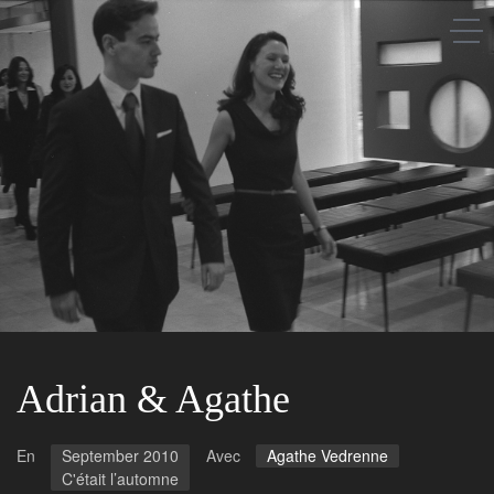
Saison après saison
A propos
Les gens
Les lieux
Adrian & Agathe
En
September 2010
Avec
Agathe Vedrenne
C'était l’automne