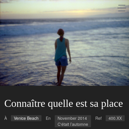
Saison après saison
A propos
Les gens
Les lieux
Connaître quelle est sa place
À
Venice Beach
En
November 2014
Ref
400.XX
C'était l’automne