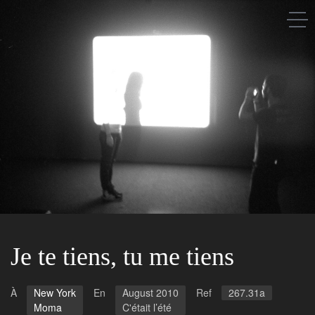
Saison après saison
A propos
Les gens
Les lieux
Je te tiens, tu me tiens
À
New York
En
August 2010
Ref
267.31a
Moma
C'était l’été