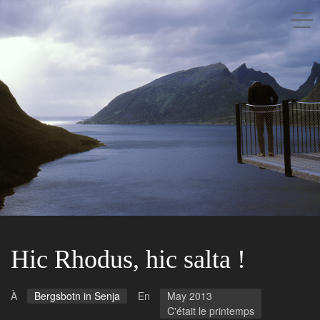
Saison après saison
A propos
Les gens
Les lieux
Hic Rhodus, hic salta !
À
Bergsbotn in Senja
En
May 2013
C'était le printemps